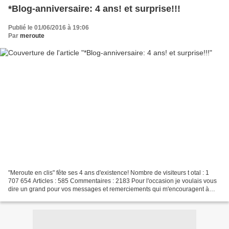
*Blog-anniversaire: 4 ans! et surprise!!!
Publié le 01/06/2016 à 19:06
Par
meroute
"Meroute en clis" fête ses 4 ans d'existence! Nombre de visiteurs t otal : 1
707 654 Articles : 585 Commentaires : 2183 Pour l'occasion je voulais vous
dire un grand pour vos messages et remerciements qui m'encouragent à
partager toujours plus. Mais j'ai...