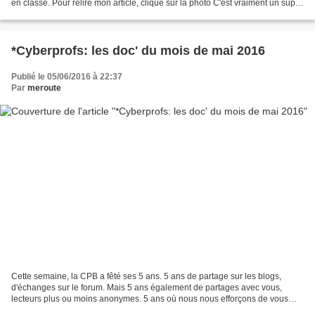
en classe. Pour relire mon article, clique sur la photo C'est vraiment un super
cadeau, je trouve!...
*Cyberprofs: les doc' du mois de mai 2016
Publié le 05/06/2016 à 22:37
Par
meroute
Cette semaine, la CPB a fêté ses 5 ans. 5 ans de partage sur les blogs,
d'échanges sur le forum. Mais 5 ans également de partages avec vous,
lecteurs plus ou moins anonymes. 5 ans où nous nous efforçons de vous
faire découvrir nos réflexions. Ces réflexions...