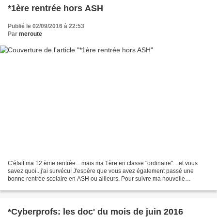
*1ère rentrée hors ASH
Publié le 02/09/2016 à 22:53
Par
meroute
C'était ma 12 ème rentrée... mais ma 1ère en classe "ordinaire"... et vous
savez quoi...j'ai survécu! J'espère que vous avez également passé une
bonne rentrée scolaire en ASH ou ailleurs. Pour suivre ma nouvelle
aventure, c'est par là: http://meroute...
*Cyberprofs: les doc' du mois de juin 2016