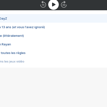
 DayZ
 a 13 ans (et vous l'avez ignoré)
e (littéralement)
im Rayan
 toutes les règles
s les jeux vidéo
us choquant de Rockstar ? - Le scandale BULLY
e plus moche de Steam
du RÊVE tourne au CAUCHEMAR
pendant 8 heures
it… à tort