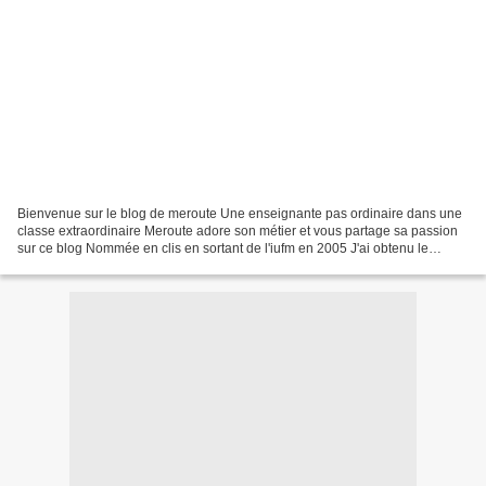
Bienvenue sur le blog de meroute Une enseignante pas ordinaire dans une
classe extraordinaire Meroute adore son métier et vous partage sa passion
sur ce blog Nommée en clis en sortant de l'iufm en 2005 J'ai obtenu le
CAPASH option D en 2010 SOMMAIRE