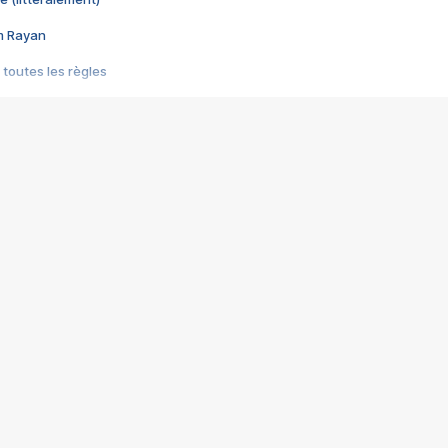
im Rayan
 toutes les règles
s les jeux vidéo
us choquant de Rockstar ? - Le scandale BULLY
e plus moche de Steam
du RÊVE tourne au CAUCHEMAR
pendant 8 heures
it… à tort
umiliés par un jeu vidéo
ire - Final Fantasy 8
ti un empire - Age of Empires
story DOFUS